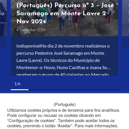
(Português) Percurso nº 3 – José
do
Saramago em Monte Lavre 2
o
Nov 2024
4 November 2024
indisponívelNo dia 2 de novembro realizámos o
percurso Pedestre José Saramago em Monte
Lavre (Lavre). Os técnicos do Município de
Montemor-o-Novo, Nuno Cacilhas e Joana Sofio
receberam o grupo de 40 viajantes no Mercado
Municipal de Montemor-o-Novo. Em Lavre
1/6
acampanharam o grupo pelos principais
caminhos percorridos pelo escritor nesta vila no
ano de 1977. Mariana […]
(Português)
Utilizamos cookies próprios e de terceiros para fins analíticos.
Pode configurar ou recusar os cookies clicando em
“Configuração de cookies”. Também pode aceitar todos os
cookies, premindo o botão “Aceitar”. Para mais informações,