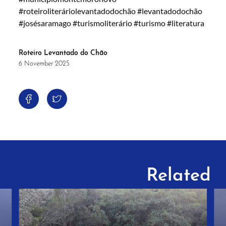
#roteiroliteráriolevantadodochão
#levantadodochão
#josésaramago
#turismoliterário
#turismo
#literatura
Roteiro Levantado do Chão
6 November 2025
Related