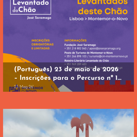
(Português) 23 de maio de 2026
– Inscrições para o Percurso nº 1
do Roteiro Literário Levantado
23 Mag 26'
do Chão 2026