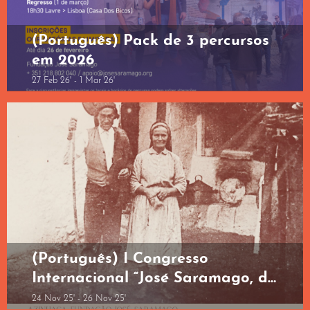
(Português) Pack de 3 percursos
em 2026
27 Feb 26' - 1 Mar 26'
(Português) I Congresso
Internacional “José Saramago, do
Berço à Universalidade” – 24 a 26
24 Nov 25' - 26 Nov 25'