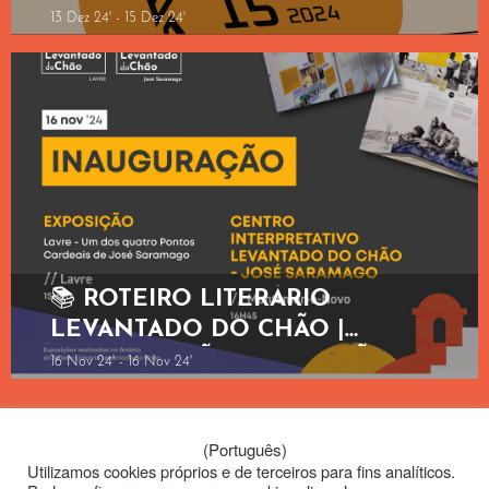
dezembro 2024
13 Dez 24' - 15 Dez 24'
📚 ROTEIRO LITERÁRIO
LEVANTADO DO CHÃO |
INAUGURAÇÃO: EXPOSIÇÃO +
16 Nov 24' - 16 Nov 24'
CENTRO INTERPRETATIVO
(Português)
Utilizamos cookies próprios e de terceiros para fins analíticos.