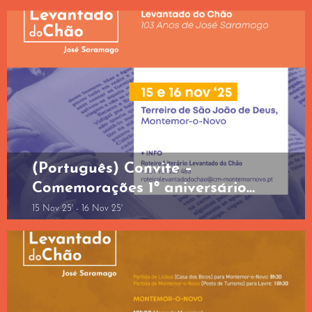
de Novembro de 2025, na
Delegação da Fundação José
Saramago, na Azinhaga, Golegã
(Português) Convite –
Comemorações 1º aniversário
Centro Interpretativo Levantado
15 Nov 25' - 16 Nov 25'
do Chão