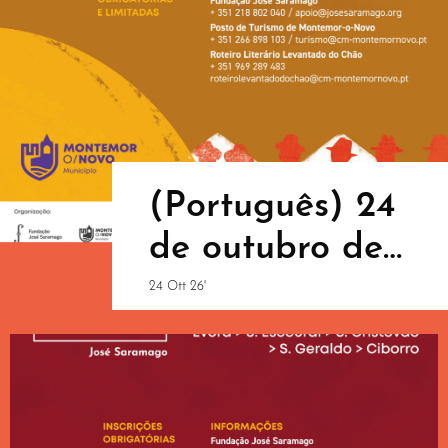
(Português) 24
de outubro de
2026: Percurso
24 Ott 26'
nº 3 “José
Saramago em
Monte Lavre”