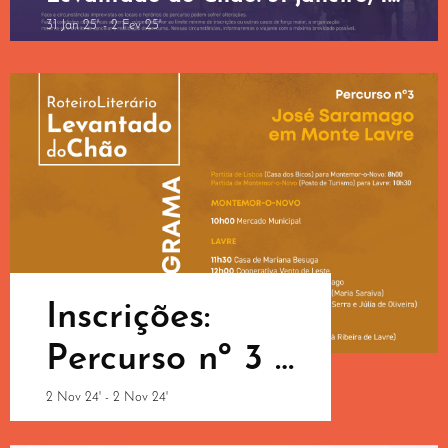
e 2 Fevereiro 2025
31 Jan 25' - 2 Fev 25'
Inscrições:
Percurso nº 3 –
“José
2 Nov 24' - 2 Nov 24'
Saramago em