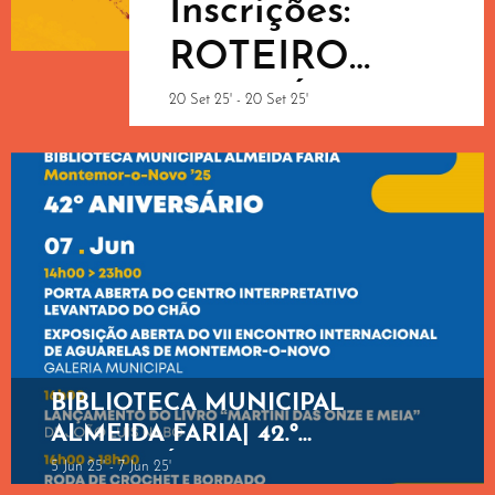
Inscrições:
ROTEIRO
LITERÁRIO
20 Set 25' - 20 Set 25'
LEVANTADO
DO CHÃO |
PERCURSO
N.º 2 “A
Resistência”
BIBLIOTECA MUNICIPAL
ALMEIDA FARIA| 42.º
ANIVERSÁRIO
5 Jun 25' - 7 Jun 25'