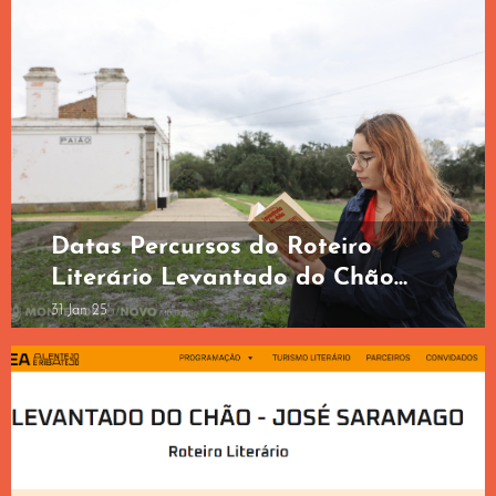
Monte Lavre”
2 de novembro
2024
Datas Percursos do Roteiro
Literário Levantado do Chão
2025
31 Jan 25'