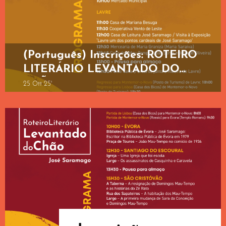
(Português) Inscrições: ROTEIRO
LITERÁRIO LEVANTADO DO
CHÃO | PERCURSO N.º 3 “José
25 Ott 25'
Saramago em Monte Lavre”