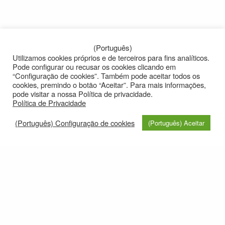
(Português)
Utilizamos cookies próprios e de terceiros para fins analíticos.
Pode configurar ou recusar os cookies clicando em
“Configuração de cookies”. Também pode aceitar todos os
cookies, premindo o botão “Aceitar”. Para mais informações,
pode visitar a nossa Política de privacidade.
Política de Privacidade
(Português) Configuração de cookies
(Português) Aceitar
© 2021
Privacy policy
e-mail: roteirolevantadodochao@cm-montemornovo.pt