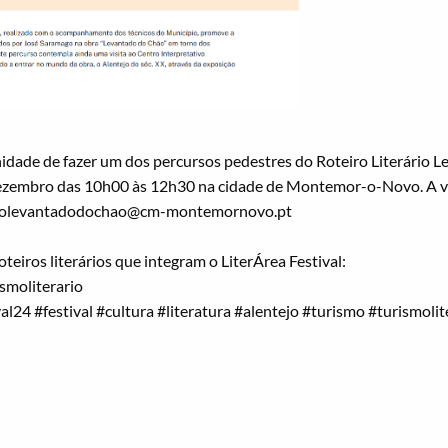
idade de fazer um dos percursos pedestres do Roteiro Literário 
dezembro das 10h00 às 12h30 na cidade de Montemor-o-Novo. A vis
oteirolevantadodochao@cm-montemornovo.pt
teiros literários que integram o
LiterÁrea Festival
:
ismoliterario
val24
#festival
#cultura
#literatura
#alentejo
#turismo
#turismolit