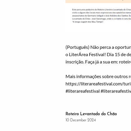
(Português) Não perca a oportun
o
LiterÁrea Festival
! Dia 15 de 
inscrição. Faça já a sua em: r
Mais informações sobre outros ro
https://literareafestival.com/tur
#literareafestival
#literareafesti
Roteiro Levantado do Chão
10 December 2024