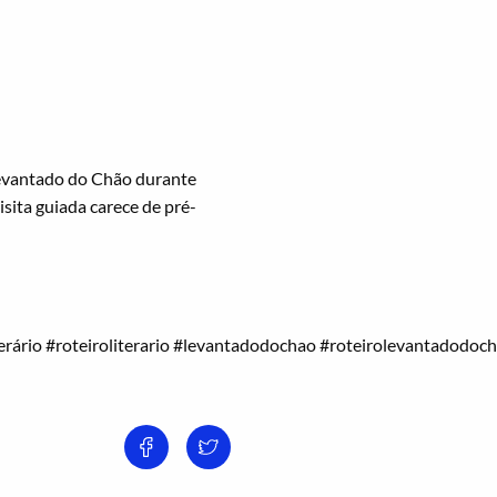
Levantado do Chão durante
ita guiada carece de pré-
erário
#roteiroliterario
#levantadodochao
#roteirolevantadodoc