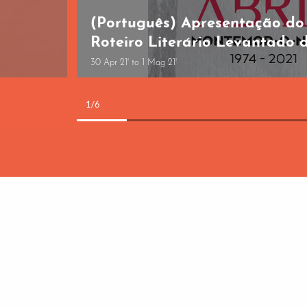
(Português) Apresentação do
Roteiro Literário Levantado 
30 Apr 21' to 1 Mag 21'
1/6