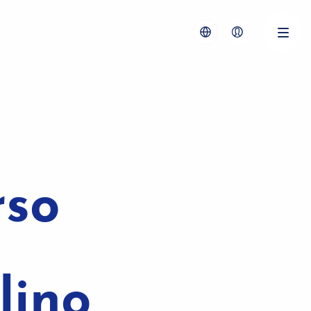
rso
lino