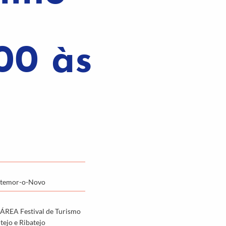
00 às
ntemor-o-Novo
rÁREA Festival de Turismo
tejo e Ribatejo