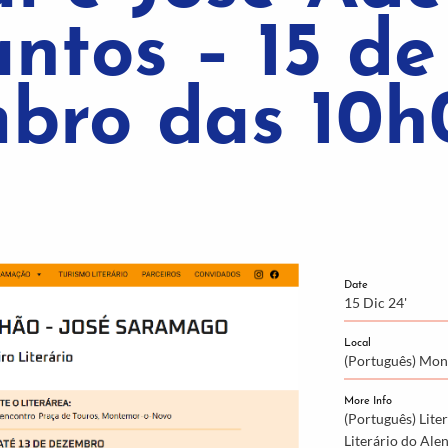
ntos – 15 de
bro das 10h
Date
15 Dic 24'
Local
(Português) Mo
More Info
(Português) Lite
Literário do Alen