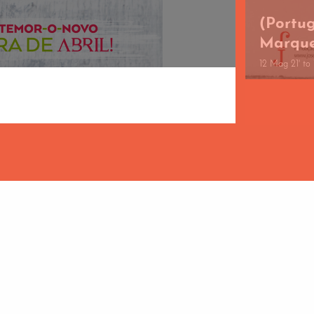
(Portu
Marqu
12 Mag 21' to