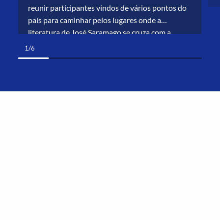
reunir participantes vindos de vários pontos do
país para caminhar pelos lugares onde a
literatura de José Saramago se cruza com a
história do nosso território. Foi um dia intenso,
1/6
marcado por palavras, memórias e partilhas. Em
[…]