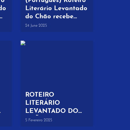
ro
(Português) Roteiro
do
Literário Levantado
do Chão recebe
s
Press Trip “Livros e
24 June 2025
Sabores” destinada
ao mercado
brasileiro
ROTEIRO
LITERÁRIO
LEVANTADO DO
CHÃO | PACK 3
5 Fevereiro 2025
DE
PERCURSOS