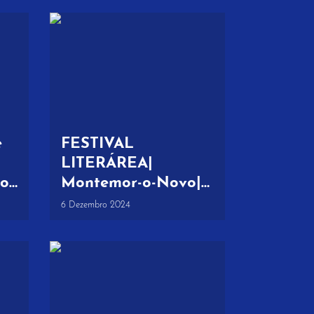
e
FESTIVAL
LITERÁREA|
Montemor-o-Novo|
do
13 a 15 de dezembro
6 Dezembro 2024
2024