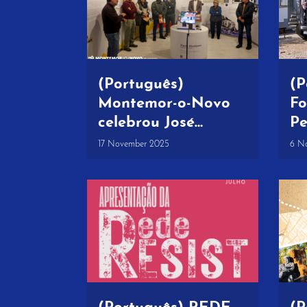
(Português)
(P
Montemor-o-Novo
Fo
celebrou José
Pe
Saramago e 1.º
S
17 November 2025
6 N
aniversário do
Mo
Centro
ou
Interpretativo
Levantado do Chão