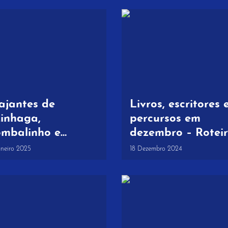
CARTAS
ajantes de
Livros, escritores 
inhaga,
percursos em
mbalinho e
dezembro – Roteiro
legã percorrem
Literário Levanta
aneiro 2025
18 Dezembro 2024
 caminhos de
do Chão
vantado do Chão
 cidade de
ontemor-o-Novo