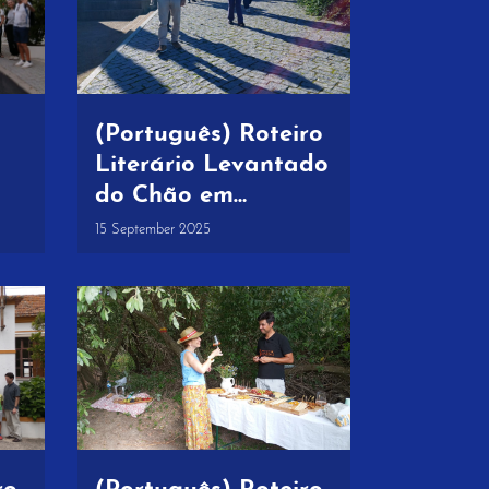
(Português) Roteiro
Literário Levantado
do Chão em
destaque no Fugas
15 September 2025
do Público e no
jornal Publituris