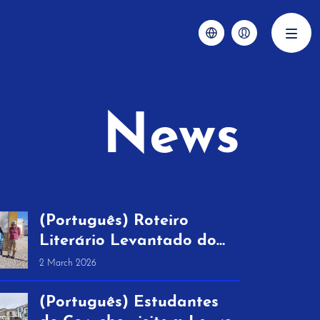
News
(Português) Roteiro
Literário Levantado do
Chão reúne três dias de
2 March 2026
literatura e memórias
(Português) Estudantes