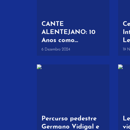
CANTE
Ce
ALENTEJANO: 10
In
Anos como
Le
Património Cultural
in
6 Dezembro 2024
19 
Imaterial da
an
Humanidade
Percurso pedestre
Le
Germano Vidigal e
vi