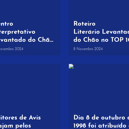
ntro
Roteiro
terpretativo
Literário Levanta
vantado do Chão
do Chão no TOP 1
augurado nos 102
do Prémio Nacion
Novembro 2024
8 Novembro 2024
os de Saramago
de Turismo 2024
itores de Avis
Dia 8 de outubro 
ajam pelos
1998 foi atribuído