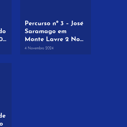
Percurso nº 3 – José
do
Saramago em
0
Monte Lavre 2 Nov
al
2024
4 Novembro 2024
de
 o