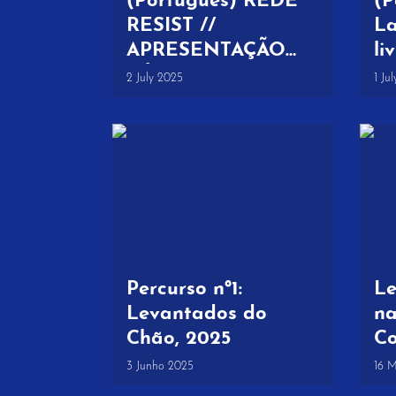
(Português) REDE
(P
RESIST //
L
APRESENTAÇÃO
li
PÚBLICA 9 DE
Li
2 July 2025
1 Ju
JULHO – Peniche
Co
Ex
Ro
Percurso nº1:
Le
Levantados do
na
Chão, 2025
Co
“L
3 Junho 2025
16 
Pl