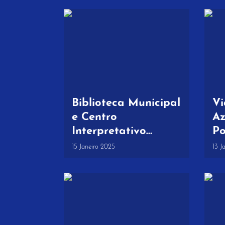
Biblioteca Municipal
Vi
e Centro
Az
Interpretativo
Po
Levantado do Chão
Go
15 Janeiro 2025
13 J
| Visita do escritor
os
Almeida Faria
Le
na
M