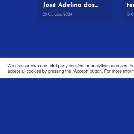
José Adelino dos
te
Santos
Pe
28 Outubro 2024
15 
Ro
Le
We use our own and third party cookies for analytical purposes. Yo
accept all cookies by pressing the "Accept" button. For more informa
© 2021
Privacy policy
e-mail: roteirolevanta