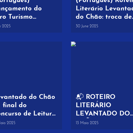
ortuguês)
(Português) Rotei
ançamento do
Literário Levanta
vro Turismo
do Chão: troca de
terário
cartas leva aluno
ly 2025
30 June 2025
nstrução e
de Lavre a
ploração de
Azinhaga do
teiros
Ribatejo
vantado do Chão
📬 ROTEIRO
 final do
LITERÁRIO
ncurso de Leitura
LEVANTADO DO
eituras na
CHÃO | EB DE
Maio 2025
13 Maio 2025
anície” 2025
LAVRE – TROCA 