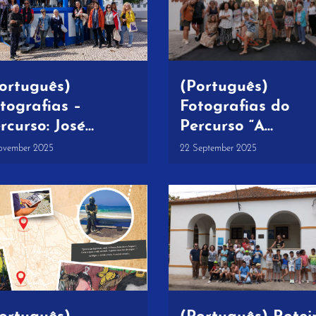
ortuguês)
(Português)
tografias –
Fotografias do
rcurso: José
Percurso “A
aramago em
Resistência”, 20
ovember 2025
22 September 2025
nte Lavre | 25 de
setembro 2025
tubro 2025