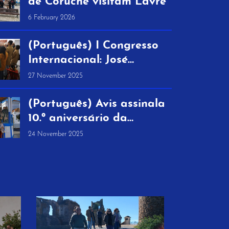
de Coruche visitam Lavre
6 February 2026
(Português) I Congresso
Internacional: José
Saramago, do Berço à
27 November 2025
Universalidade traz a
Montemor-o-Novo um
(Português) Avis assinala
conjunto de
10.º aniversário da
investigadores
Biblioteca Municipal José
24 November 2025
internacionais
Saramago com visita
literária a Lavre