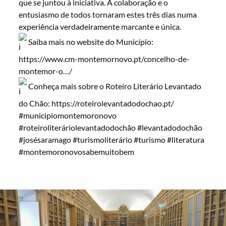
que se juntou à iniciativa. A colaboração e o
entusiasmo de todos tornaram estes três dias numa
experiência verdadeiramente marcante e única.
Saiba mais no website do Município:
https://www.cm-montemornovo.pt/concelho-de-
montemor-o…/
Conheça mais sobre o Roteiro Literário Levantado
do Chão:
https://roteirolevantadodochao.pt/
#municipiomontemoronovo
#roteiroliteráriolevantadodochão
#levantadodochão
#josésaramago
#turismoliterário
#turismo
#literatura
#montemoronovosabemuitobem