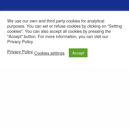
[…]
We use our own and third party cookies for analytical
purposes. You can set or refuse cookies by clicking on "Setting
cookies". You can also accept all cookies by pressing the
"Accept" button. For more information, you can visit our
Privacy Policy.
Privacy Policy
Cookies settings
Accept
© 2021
Privacy policy
e-mail: roteirolevantadodochao@cm-montemornovo.pt