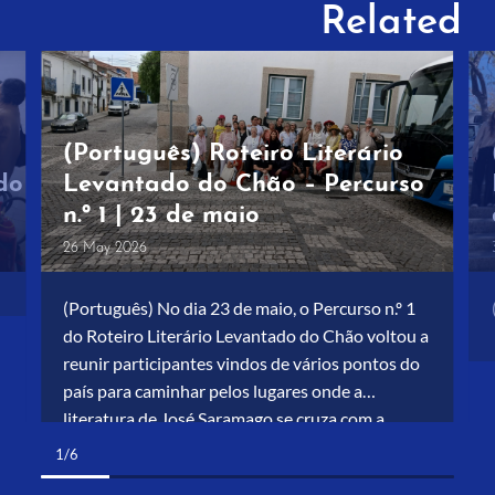
Related
(Português) Roteiro Literário
do
Levantado do Chão – Percurso
n.º 1 | 23 de maio
26 May 2026
is
(Português) No dia 23 de maio, o Percurso n.º 1
do Roteiro Literário Levantado do Chão voltou a
reunir participantes vindos de vários pontos do
país para caminhar pelos lugares onde a
literatura de José Saramago se cruza com a
história do nosso território. Foi um dia intenso,
1/6
marcado por palavras, memórias e partilhas. Em