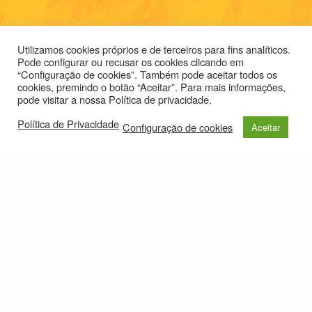
Utilizamos cookies próprios e de terceiros para fins analíticos.
Pode configurar ou recusar os cookies clicando em
“Configuração de cookies”. Também pode aceitar todos os
cookies, premindo o botão “Aceitar”. Para mais informações,
pode visitar a nossa Política de privacidade.
Política de Privacidade
Configuração de cookies
Aceitar
Levantados deste
© 2021
Política de Privacidade
e-mail: roteirolevantadodochao@cm-montemornovo.pt
chão