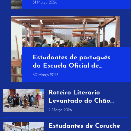
continua a crescer!
31 Março 2026
Estudantes de português
da Escuela Oficial de
Idiomas de Badajoz
30 Março 2026
percorrem os caminhos de
Levantado do Chão
Roteiro Literário
Levantado do Chão
reúne três dias de
2 Março 2026
literatura e memórias
Estudantes de Coruche