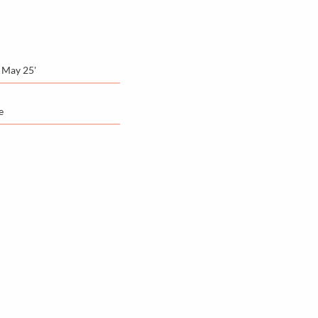
 May 25'
e