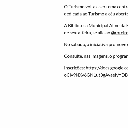
O Turismo volta a ser tema cent
dedicada ao Turismo a céu aberto
A Biblioteca Municipal Almeida F
de sexta-feira, se alia ao
@roteir
No sábado, a iniciativa promove u
Consulte, nas imagens, o progra
Inscrições:
https://docs.google
oClv9NXv6GN1ut3gAvaeIyYD