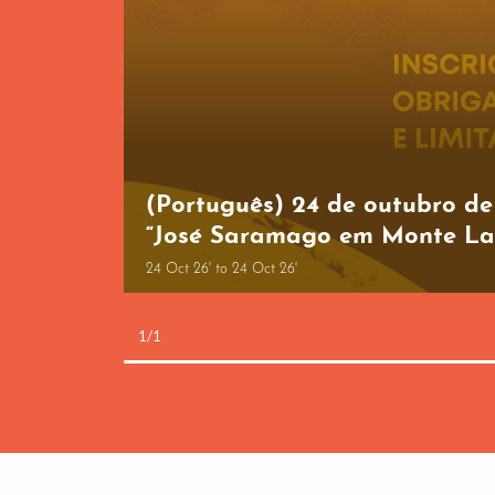
(Português) 24 de outubro de 
“José Saramago em Monte La
24 Oct 26' to 24 Oct 26'
1/1