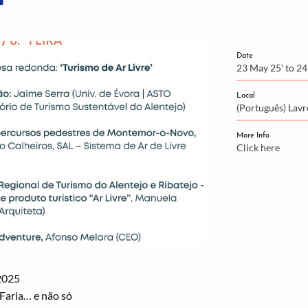
Date
23 May 25' to 24
Local
(Português) Lavr
More Info
Click here
 2025
Faria… e não só