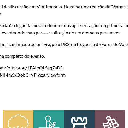
ral de discussão em Montemor-o-Novo na nova edição de ‘Vamos Fa
.
aria é o lugar da mesa redonda e das apresentações da primeira ma
olevantadodochao
para a realização de um dos seus percursos.
ma caminhada ao ar livre, pelo PR3, na freguesia de Foros de Vale 
ma completo do evento.
.com/forms/d/e/1FAIpQLSeq7sDf-
BMMmSxQobC_NPiwzg/viewform