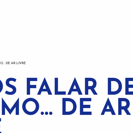
O… DE AR LIVRE
S FALAR D
SMO… DE AR
E