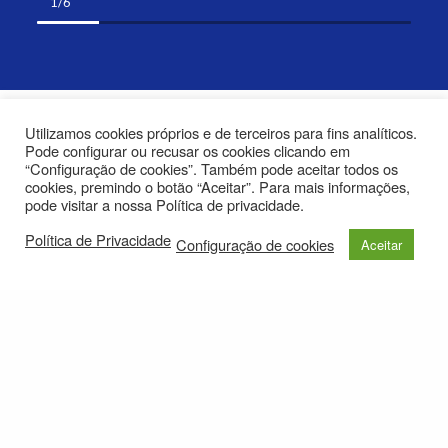
1/6
palavras, memórias e partilhas. Em Lisboa, […]
Utilizamos cookies próprios e de terceiros para fins analíticos.
Pode configurar ou recusar os cookies clicando em
“Configuração de cookies”. Também pode aceitar todos os
cookies, premindo o botão “Aceitar”. Para mais informações,
pode visitar a nossa Política de privacidade.
Política de Privacidade
Configuração de cookies
Aceitar
© 2021
Política de Privacidade
e-mail: roteirolevantadodochao@cm-montemornovo.pt