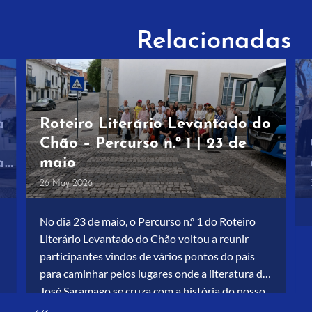
Relacionadas
a
Roteiro Literário Levantado do
Chão – Percurso n.º 1 | 23 de
a
maio
26 May 2026
No dia 23 de maio, o Percurso n.º 1 do Roteiro
Literário Levantado do Chão voltou a reunir
participantes vindos de vários pontos do país
para caminhar pelos lugares onde a literatura de
José Saramago se cruza com a história do nosso
território. Foi um dia intenso, marcado por