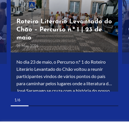
Roteiro Literário Levantado do
Chão – Percurso n.º 1 | 23 de
or-
maio
26 May 2026
No dia 23 de maio, o Percurso n.º 1 do Roteiro
Literário Levantado do Chão voltou a reunir
participantes vindos de vários pontos do país
para caminhar pelos lugares onde a literatura de
José Saramago se cruza com a história do nosso
território. Foi um dia intenso, marcado por
1/6
palavras, memórias e partilhas. Em Lisboa, […]