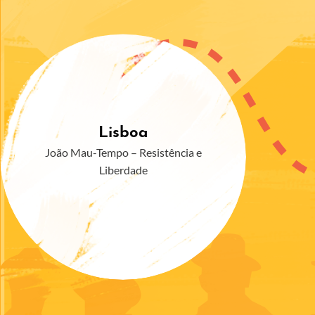
4
Lisboa
João Mau-Tempo – Resistência e
Liberdade
Pontos a visitar