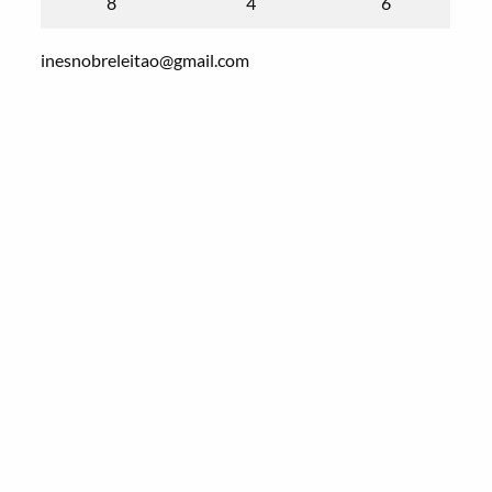
8
4
6
inesnobreleitao@gmail.com