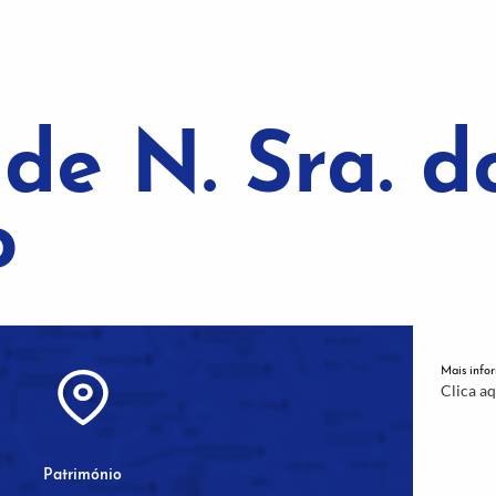
de N. Sra. d
o
Mais info
Clica aq
Património