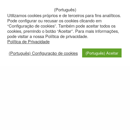
(Português)
Utilizamos cookies próprios e de terceiros para fins analíticos.
Pode configurar ou recusar os cookies clicando em
“Configuração de cookies”. Também pode aceitar todos os
cookies, premindo o botão “Aceitar”. Para mais informações,
pode visitar a nossa Política de privacidade.
Política de Privacidade
(Português) Configuração de cookies
(Português) Aceitar
José Saramago a
© 2021
Privacy policy
e-mail: roteirolevantadodochao@cm-montemornovo.pt
Monte Lavre